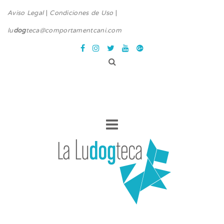
Aviso Legal
|
Condiciones de Uso
|
lu
dog
teca@comportamentcani.com