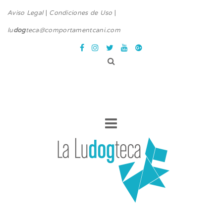
Aviso Legal
|
Condiciones de Uso
|
lu
dog
teca@comportamentcani.com