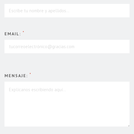
*
EMAIL:
*
MENSAJE: